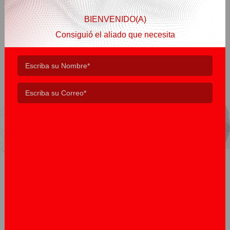
Información para el sector corporativo y gobierno
multi-sectorial con amplia trayectoria en la
BIENVENIDO(A)
movilidad, trazabilidad y control logístico
principalmente. Reconocidos ampliamente por
Consiguió el aliado que necesita
ser innovadores, apoyamos a las organizaciones
de principio a fin en sus necesidades de
automatización y le acompañamos en todos los
procesos de negocios e integración con el resto
de su plataforma tecnológico
Somos una empresa tecnológica consultora,
enfocada a sectores empresarial y gobierno con
cobertura regional.
Creamos soluciones tecnológicas únicas según las
necesidades del cliente. Actualmente Grupo