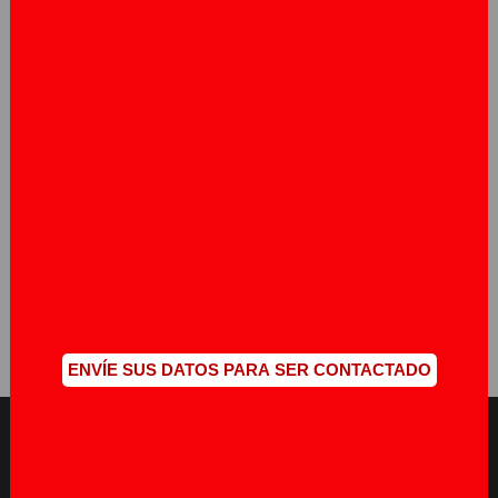
Diverscan S.A. representa las principales marcas del
mercado en el sector de movilidad y logística,lo que
nos convierte en los líderes a nivel nacional en
soluciones de corte empresarial para el sector
logístico y de cadena de abastecimiento.
Referencia de Clientes
Slide 2 of 13.
ENVÍE SUS DATOS PARA SER CONTACTADO