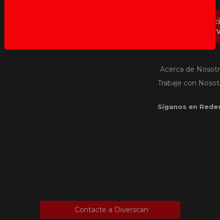
Abrir Inc
Serv
Acerca de Nosot
Trabaje con Nosot
Síganos en Redes
Contacte a Diverscan